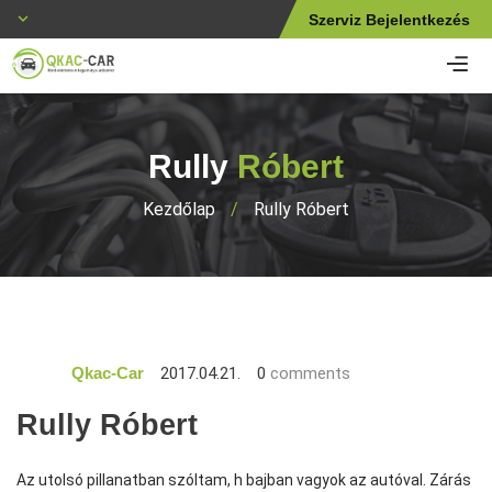
Szerviz Bejelentkezés
Rully
Róbert
Kezdőlap
/
Rully Róbert
2017.04.21.
0
comments
Qkac-Car
Rully Róbert
Az utolsó pillanatban szóltam, h bajban vagyok az autóval. Zárás