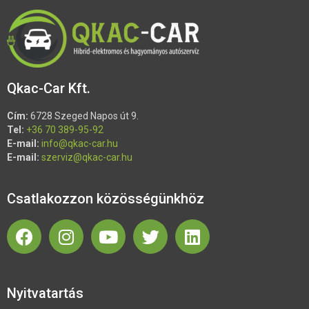
Qkac-Car Kft.
Cím:
6728 Szeged Napos út 9.
Tel:
+36 70 389-95-92
E-mail:
info@qkac-car.hu
E-mail:
szerviz@qkac-car.hu
Csatlakozzon közösségünkhöz
Nyitvatartás