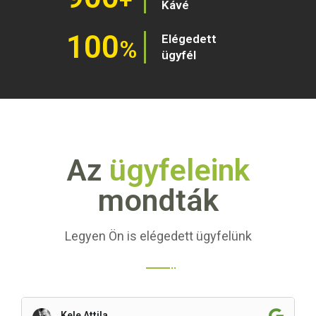
Kávé
100
Elégedett
%
ügyfél
Az
ügyfeleink
mondták
Legyen Ön is elégedett ügyfelünk
Kele Attila