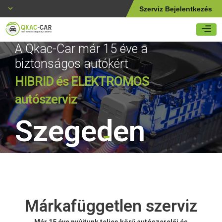
Szerviz Bejelentkezés
A Qkac-Car már 15 éve a
biztonságos autókért
Hagyományos autószerviz
HIBRID és ELEKTROMOS
Szegeden
autószerviz
Szegeden
Autódiagnosztika, Olajcsere, Motorfelújítás, Sebességváltók szervizelése,
Autóvillamossági javítás
1
2
Márkafüggetlen szerviz