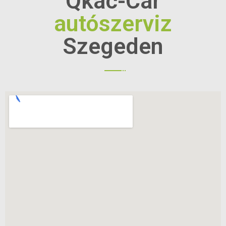
Qkac-Car
autószerviz
Szegeden