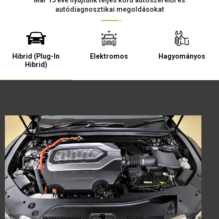
Már 15 éve nyújtunk teljes körű autószerelői és
autódiagnosztikai megoldásokat
Hibrid (Plug-In
Elektromos
Hagyományos
Hibrid)