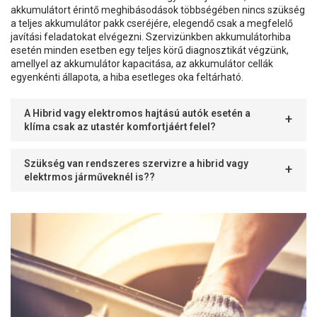
akkumulátort érintő meghibásodások többségében nincs szükség
a teljes akkumulátor pakk cseréjére, elegendő csak a megfelelő
javítási feladatokat elvégezni. Szervizünkben akkumulátorhiba
esetén minden esetben egy teljes körű diagnosztikát végzünk,
amellyel az akkumulátor kapacitása, az akkumulátor cellák
egyenkénti állapota, a hiba esetleges oka feltárható.
A Hibrid vagy elektromos hajtású autók esetén a
klíma csak az utastér komfortjáért felel?
Szükség van rendszeres szervizre a hibrid vagy
elektrmos járműveknél is??