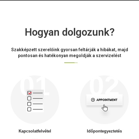
Hogyan dolgozunk?
Szakképzett szerelőink gyorsan feltárják a hibákat, majd
pontosan és hatékonyan megoldják a szervizelést
01
02
alt="Alt"
alt="Alt"
alt="Alt"
Kapcsolatfelvétel
Időpontegyeztetés