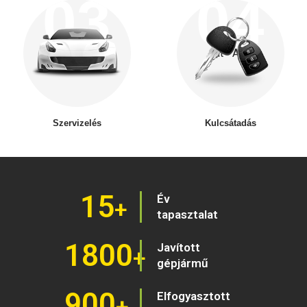
03
04
alt="Alt"
alt="Alt"
Szervizelés
Kulcsátadás
15
Év
+
tapasztalat
1800
Javított
+
gépjármű
900
Elfogyasztott
+