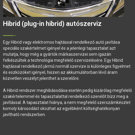
Hibrid (plug-in hibrid) autószerviz
Egy Hibrid vagy elektromos hajtással rendelkező autó javítása
speciális szakértelmet igényel és a jelenlegi tapasztalat azt
mutatja, hogy még a gyártók márkaszervizei sem igazán
felkészültek a technológia megfelelő szervizelésére. Egy Hibrid
hajtással rendelkező jármű normál szervize is különleges figyelmet
és eszközöket igényel, hiszen az akkumulátorban lévő áram
közvetlen veszélyt jelenthet a szerelőre.
A Hibrid rendszer meghibásodása esetén pedig kizárólag megfelelő
szakértelemmel és tapasztalattal rendelkező szerelőt bízz meg a
javítással. A tapasztalat hiánya, a nem megfelelő szerszámkészlet
komoly károsodást okozhat az egyébként költséghatékonyan
javítható rendszerben.