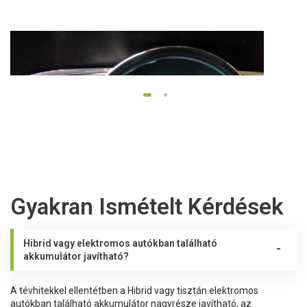
1
2
Gyakran Ismételt Kérdések
Hibrid vagy elektromos autókban található
akkumulátor javítható?
23.08.2022
Hibrid technológia a műhelyünkben
A tévhitekkel ellentétben a Hibrid vagy tisztán elektromos
autókban található akkumulátor nagyrésze javítható, az
Részletek