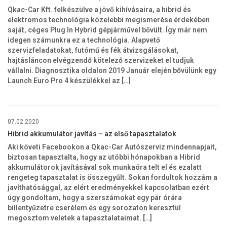
Qkac-Car Kft. felkészülve a jövő kihívásaira, a hibrid és
elektromos technológia közelebbi megismerése érdekében
saját, céges Plug In Hybrid gépjárművel bővült. Így már nem
idegen számunkra ez a technológia. Alapvető
szervizfeladatokat, futómű és fék átvizsgálásokat,
hajtásláncon elvégzendő kötelező szervizeket el tudjuk
vállalni. Diagnosztika oldalon 2019 Január elején bővülünk egy
Launch Euro Pro 4 készülékkel az […]
07.02.2020
Hibrid akkumulátor javítás – az első tapasztalatok
Aki követi Facebookon a Qkac-Car Autószerviz mindennapjait,
biztosan tapasztalta, hogy az utóbbi hónapokban a Hibrid
akkumulátorok javításával sok munkaóra telt el és ezalatt
rengeteg tapasztalat is összegyűlt. Sokan fordultok hozzám a
javíthatósággal, az elért eredményekkel kapcsolatban ezért
úgy gondoltam, hogy a szerszámokat egy pár órára
billentyűzetre cserélem és egy sorozaton keresztül
megosztom veletek a tapasztalataimat. […]